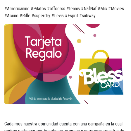
#Americanino
#Pilatos
#offcorss
#tennis
#NafNaf
#Mic
#Movies
#Acium
#Rifle
#superdry
#Levis
#Esprit
#subway
Cada mes nuestra comunidad cuenta con una
campaña
en la cual
podrás participar por beneficios, premios y sorpresas
registrando