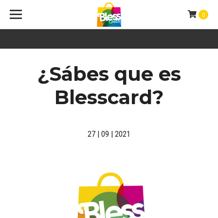
0
¿Sábes que es
Blesscard?
27 | 09 | 2021